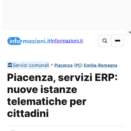
Vai
al
Informazioni.it
contenuto
🏛️
Servizi comunali
📍
Piacenza
(
PC
)
·
Emilia-Romagna
Piacenza, servizi ERP:
nuove istanze
telematiche per
cittadini