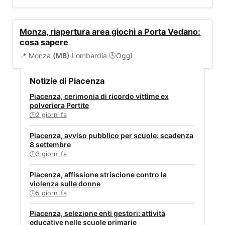
VIABILITÀ
Monza, riapertura area giochi a Porta Vedano:
cosa sapere
📍 Monza
(MB)
·
Lombardia
·
Oggi
🕒
Notizie di Piacenza
Piacenza, cerimonia di ricordo vittime ex
polveriera Pertite
2 giorni fa
🕒
Piacenza, avviso pubblico per scuole: scadenza
8 settembre
3 giorni fa
🕒
Piacenza, affissione striscione contro la
violenza sulle donne
5 giorni fa
🕒
Piacenza, selezione enti gestori: attività
educative nelle scuole primarie