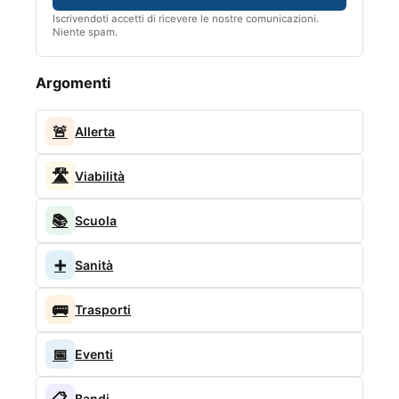
Iscrivendoti accetti di ricevere le nostre comunicazioni.
Niente spam.
Argomenti
🚨
Allerta
🛣️
Viabilità
📚
Scuola
➕
Sanità
🚌
Trasporti
📅
Eventi
📋
Bandi