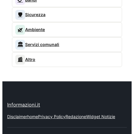
🛡️
Sicurezza
🌿
Ambiente
🏛️
Servizi comunali
📰
Altro
Informazioni.it
Disclaimer
home
Privacy Policy
Redazione
Widget Notizie