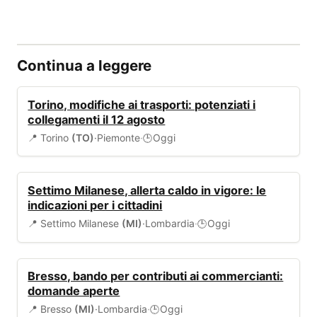
Continua a leggere
TRASPORTI
Torino, modifiche ai trasporti: potenziati i
collegamenti il 12 agosto
📍 Torino
(TO)
·
Piemonte
·
Oggi
🕒
ALLERTA
Settimo Milanese, allerta caldo in vigore: le
indicazioni per i cittadini
📍 Settimo Milanese
(MI)
·
Lombardia
·
Oggi
🕒
BANDI
Bresso, bando per contributi ai commercianti:
domande aperte
📍 Bresso
(MI)
·
Lombardia
·
Oggi
🕒