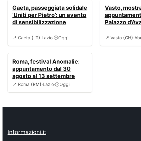
EVENTI
EVENTI
Gaeta, passeggiata solidale
Vasto, mostra
‘Uniti per Pietro’: un evento
appuntament
di sensibilizzazione
Palazzo d’Av
📍 Gaeta
(LT)
·
Lazio
·
Oggi
📍 Vasto
(CH)
·
Ab
🕒
EVENTI
Roma, festival Anomalie:
appuntamento dal 30
agosto al 13 settembre
📍 Roma
(RM)
·
Lazio
·
Oggi
🕒
Informazioni.it