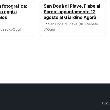
EVENTI
 fotografica:
San Donà di Piave, Fiabe al
o oggi a
Parco: appuntamento 12
alos
agosto al Giardino Agorà
📍 San Donà di Piave
(VE)
·
Veneto
·
ruzzo
·
Oggi
Oggi
🕒
🕒
Disc