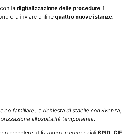
 con la
digitalizzazione delle procedure
, i
ono ora inviare online
quattro nuove istanze
.
cleo familiare
, la
richiesta di stabile convivenza
,
torizzazione all’ospitalità temporanea
.
ario accedere utilizzando le credenziali
SPID
,
CIE