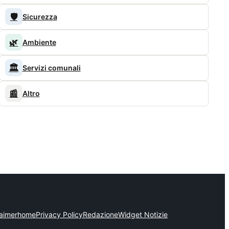
🛡️
Sicurezza
🌿
Ambiente
🏛️
Servizi comunali
📰
Altro
laimer
home
Privacy Policy
Redazione
Widget Notizie