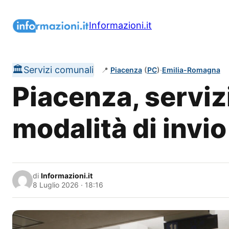
Vai
al
Informazioni.it
contenuto
🏛️
Servizi comunali
📍
Piacenza
(
PC
)
·
Emilia-Romagna
Piacenza, serviz
modalità di invio
di
Informazioni.it
8 Luglio 2026 · 18:16