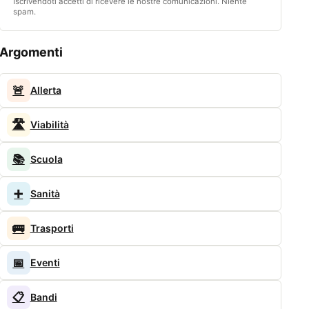
Iscrivendoti accetti di ricevere le nostre comunicazioni. Niente
spam.
Argomenti
🚨
Allerta
🛣️
Viabilità
📚
Scuola
➕
Sanità
🚌
Trasporti
📅
Eventi
📋
Bandi