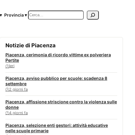
Cerca
▾
Provincia ▾
Notizie di Piacenza
Piacenza, cerimonia di ricordo vittime ex polveriera
Pertite
Ieri
🕒
Piacenza, avviso pubblico per scuole: scadenza 8
settembre
2 giorni fa
🕒
Piacenza, affissione striscione contro la violenza sulle
donne
4 giorni fa
🕒
Piacenza, selezione enti gestori: attività educative
nelle scuole primarie