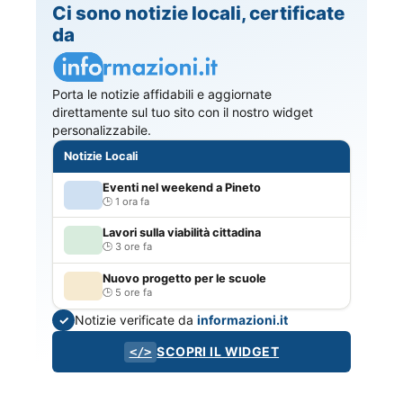
Ci sono notizie locali, certificate
da
Porta le notizie affidabili e aggiornate
direttamente sul tuo sito con il nostro widget
personalizzabile.
Notizie Locali
Eventi nel weekend a Pineto
1 ora fa
Lavori sulla viabilità cittadina
3 ore fa
Nuovo progetto per le scuole
5 ore fa
Notizie verificate da
informazioni.it
✓
SCOPRI IL WIDGET
</>