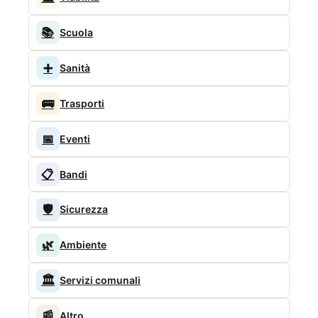
📚
Scuola
➕
Sanità
🚌
Trasporti
📅
Eventi
📋
Bandi
🛡️
Sicurezza
🌿
Ambiente
🏛️
Servizi comunali
📰
Altro