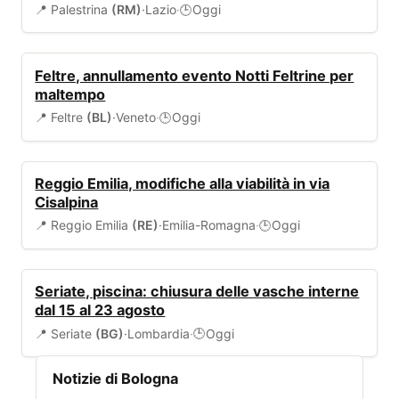
📍 Palestrina
(RM)
·
Lazio
·
Oggi
🕒
ALLERTA
Feltre, annullamento evento Notti Feltrine per
maltempo
📍 Feltre
(BL)
·
Veneto
·
Oggi
🕒
VIABILITÀ
Reggio Emilia, modifiche alla viabilità in via
Cisalpina
📍 Reggio Emilia
(RE)
·
Emilia-Romagna
·
Oggi
🕒
SERVIZI COMUNALI
Seriate, piscina: chiusura delle vasche interne
dal 15 al 23 agosto
📍 Seriate
(BG)
·
Lombardia
·
Oggi
🕒
Notizie di Bologna