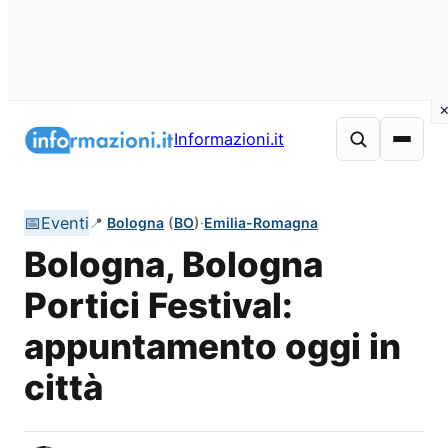
Vai
al
Informazioni.it
contenuto
📅
Eventi
📍
Bologna
(
BO
)
·
Emilia-Romagna
Bologna, Bologna
Portici Festival:
appuntamento oggi in
città