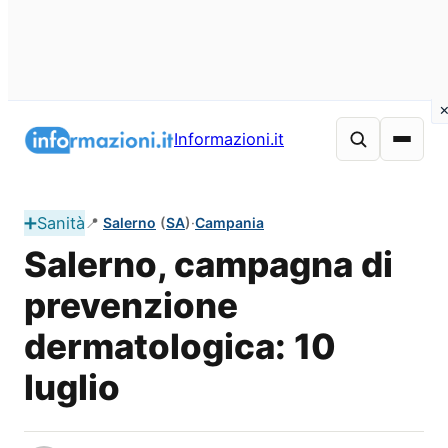
Vai
al
Informazioni.it
contenuto
➕
Sanità
📍
Salerno
(
SA
)
·
Campania
Salerno, campagna di
prevenzione
dermatologica: 10
luglio