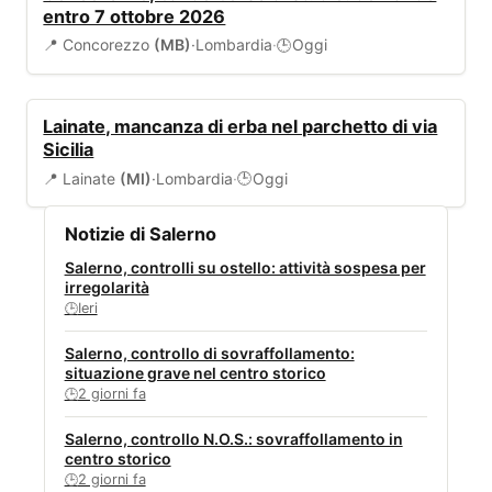
entro 7 ottobre 2026
📍 Concorezzo
(MB)
·
Lombardia
·
Oggi
🕒
AMBIENTE
Lainate, mancanza di erba nel parchetto di via
Sicilia
📍 Lainate
(MI)
·
Lombardia
·
Oggi
🕒
Notizie di Salerno
Salerno, controlli su ostello: attività sospesa per
irregolarità
Ieri
🕒
Salerno, controllo di sovraffollamento:
situazione grave nel centro storico
2 giorni fa
🕒
Salerno, controllo N.O.S.: sovraffollamento in
centro storico
2 giorni fa
🕒