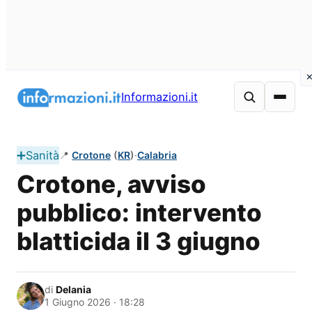
Vai
al
Informazioni.it
contenuto
➕
Sanità
📍
Crotone
(
KR
)
·
Calabria
Crotone, avviso
pubblico: intervento
blatticida il 3 giugno
di
Delania
1 Giugno 2026 · 18:28