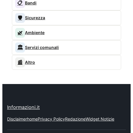
📋
Bandi
🛡️
Sicurezza
🌿
Ambiente
🏛️
Servizi comunali
📰
Altro
Informazioni.it
Disclaimer
home
Privacy Policy
Redazione
Widget Notizie