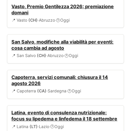
EVENTI
Vasto, Premio Gentilezza 2026: premiazione
domani
📍 Vasto
(CH)
·
Abruzzo
·
Oggi
🕒
VIABILITÀ
San Salvo, modifiche alla viabilità per eventi:
cosa cambia ad agosto
📍 San Salvo
(CH)
·
Abruzzo
·
Oggi
🕒
SERVIZI COMUNALI
Capoterra, servizi comunali: chiusura il 14
agosto 2026
📍 Capoterra
(CA)
·
Sardegna
·
Oggi
🕒
SANITÀ
Latina, evento di consulenza nutrizionale:
focus su lipedema e linfedema il 18 settembre
📍 Latina
(LT)
·
Lazio
·
Oggi
🕒