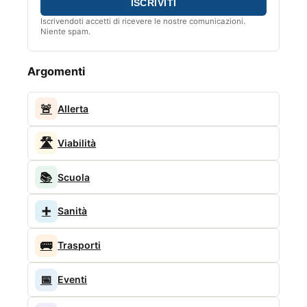
Iscrivendoti accetti di ricevere le nostre comunicazioni.
Niente spam.
Argomenti
🚨
Allerta
🛣️
Viabilità
📚
Scuola
➕
Sanità
🚌
Trasporti
📅
Eventi