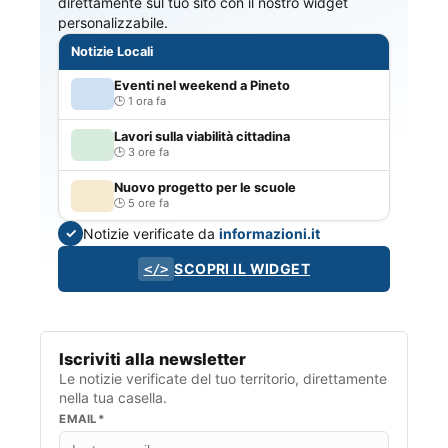
direttamente sul tuo sito con il nostro widget
personalizzabile.
Notizie Locali
Eventi nel weekend a Pineto
1 ora fa
Lavori sulla viabilità cittadina
3 ore fa
Nuovo progetto per le scuole
5 ore fa
Notizie verificate da
informazioni.it
✓
SCOPRI IL WIDGET
</>
Iscriviti alla newsletter
Le notizie verificate del tuo territorio, direttamente
nella tua casella.
EMAIL*