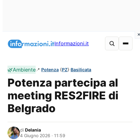
Vai
al
Informazioni.it
contenuto
🌿
Ambiente
📍
Potenza
(
PZ
)
·
Basilicata
Potenza partecipa al
meeting RES2FIRE di
Belgrado
di
Delania
4 Giugno 2026 · 11:59