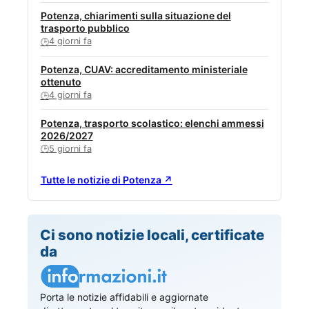
Potenza, chiarimenti sulla situazione del
trasporto pubblico
4 giorni fa
🕒
Potenza, CUAV: accreditamento ministeriale
ottenuto
4 giorni fa
🕒
Potenza, trasporto scolastico: elenchi ammessi
2026/2027
5 giorni fa
🕒
Tutte le notizie di Potenza ↗
Ci sono notizie locali, certificate
da
Porta le notizie affidabili e aggiornate