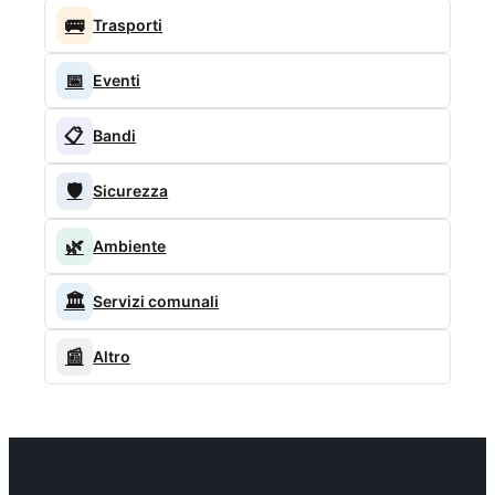
🚌
Trasporti
📅
Eventi
📋
Bandi
🛡️
Sicurezza
🌿
Ambiente
🏛️
Servizi comunali
📰
Altro