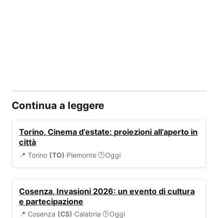
Continua a leggere
EVENTI
Torino, Cinema d’estate: proiezioni all’aperto in
città
📍 Torino
(TO)
·
Piemonte
·
Oggi
🕒
EVENTI
Cosenza, Invasioni 2026: un evento di cultura
e partecipazione
📍 Cosenza
(CS)
·
Calabria
·
Oggi
🕒