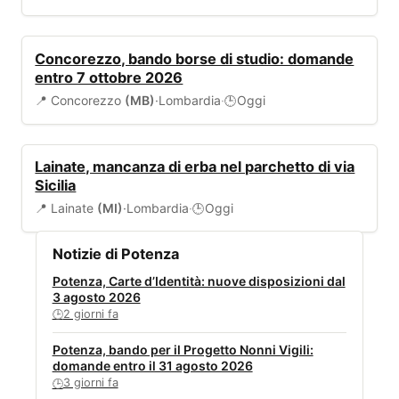
BANDI
Concorezzo, bando borse di studio: domande
entro 7 ottobre 2026
📍 Concorezzo
(MB)
·
Lombardia
·
Oggi
🕒
AMBIENTE
Lainate, mancanza di erba nel parchetto di via
Sicilia
📍 Lainate
(MI)
·
Lombardia
·
Oggi
🕒
Notizie di Potenza
Potenza, Carte d’Identità: nuove disposizioni dal
3 agosto 2026
2 giorni fa
🕒
Potenza, bando per il Progetto Nonni Vigili:
domande entro il 31 agosto 2026
3 giorni fa
🕒