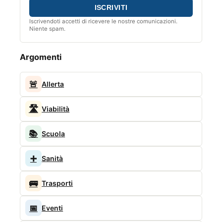
Iscrivendoti accetti di ricevere le nostre comunicazioni.
Niente spam.
Argomenti
🚨
Allerta
🛣️
Viabilità
📚
Scuola
➕
Sanità
🚌
Trasporti
📅
Eventi