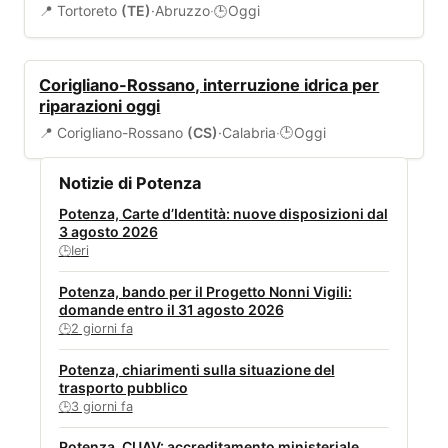
📍 Tortoreto
(TE)
·
Abruzzo
·
Oggi
🕒
ALLERTA
Corigliano-Rossano, interruzione idrica per
riparazioni oggi
📍 Corigliano-Rossano
(CS)
·
Calabria
·
Oggi
🕒
Notizie di Potenza
Potenza, Carte d’Identità: nuove disposizioni dal
3 agosto 2026
Ieri
🕒
Potenza, bando per il Progetto Nonni Vigili:
domande entro il 31 agosto 2026
2 giorni fa
🕒
Potenza, chiarimenti sulla situazione del
trasporto pubblico
3 giorni fa
🕒
Potenza, CUAV: accreditamento ministeriale