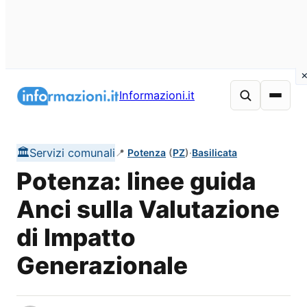
Vai
al
Informazioni.it
contenuto
🏛️
Servizi comunali
📍
Potenza
(
PZ
)
·
Basilicata
Potenza: linee guida
Anci sulla Valutazione
di Impatto
Generazionale