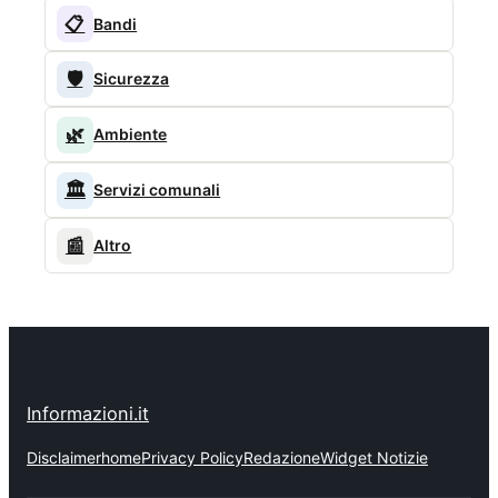
📋
Bandi
🛡️
Sicurezza
🌿
Ambiente
🏛️
Servizi comunali
📰
Altro
Informazioni.it
Disclaimer
home
Privacy Policy
Redazione
Widget Notizie